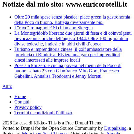
Notizie dal mio sito: www.enricorotelli.it
Oltre 20 mila spese senza plastica: piace green la gastronomia
della Poco di buono, Bottega diversamente bio.
I "rave" romagnoli? Si chiamano Skeggia
La Montegridolfo liberata: due giorni di festa e di coinvolgenti
rievocazioni storiche dell’agosto 1944. Oltre 100 figuranti in
divise tedesche, inglesi e in abiti civili d’epoca.
Turismo e imprenditoria cinese, il golf ambasciatore della
provincia di Rimini: al Riviera una gara per imprenditori
cinesi interessati alle imprese locali
Poesia a km zero e cucina povera nel menu della Poco di
buono: sabato 23 con Gianfranco Miro Gori, Francesco
Gabellini, Annalisa Teodorani e Jenny Moretti
Altro
Home
Contatti
Privacy policy
Termini e condizioni d’utilizzo
2026 La casa di Kikko- This is a Free Drupal Theme
Ported to Drupal for the Open Source Community by
Drupalizing
, a
Project of
More than (just) Themes
. Original design by
Simple