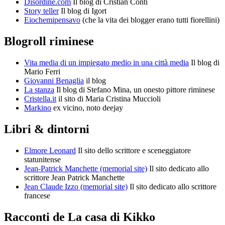
Disordine.com
Il blog di Cristian Conti
Story teller
Il blog di Igort
Eiochemipensavo
(che la vita dei blogger erano tutti fiorellini)
Blogroll riminese
Vita media di un impiegato medio in una città media
Il blog di
Mario Ferri
Giovanni Benaglia
il blog
La stanza
Il blog di Stefano Mina, un onesto pittore riminese
Cristella.it
il sito di Maria Cristina Muccioli
Markino
ex vicino, noto deejay
Libri & dintorni
Elmore Leonard
Il sito dello scrittore e sceneggiatore
statunitense
Jean-Patrick Manchette (memorial site)
Il sito dedicato allo
scrittore Jean Patrick Manchette
Jean Claude Izzo (memorial site)
Il sito dedicato allo scrittore
francese
Racconti de La casa di Kikko