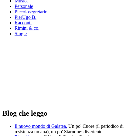
Musica
Personale
Piccolosegretario
PierUgo B.
Racconti
Rimini & co.
Single
Blog che leggo
Il nuovo mondo di Galatea.
Un po' Cuore (il periodico di
resistenza umana), un po' Starnone: divertente