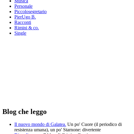
Musica
Personale
Piccolosegretario
PierUgo B.
Racconti
Rimini & co.
Single
Blog che leggo
Il nuovo mondo di Galatea.
Un po' Cuore (il periodico di
resistenza umana), un po' Starnone: divertente