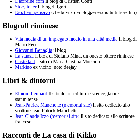
Disordine.com
Il blog di Cristian Conti
Story teller
Il blog di Igort
Eiochemipensavo
(che la vita dei blogger erano tutti fiorellini)
Blogroll riminese
Vita media di un impiegato medio in una città media
Il blog di
Mario Ferri
Giovanni Benaglia
il blog
La stanza
Il blog di Stefano Mina, un onesto pittore riminese
Cristella.it
il sito di Maria Cristina Muccioli
Markino
ex vicino, noto deejay
Libri & dintorni
Elmore Leonard
Il sito dello scrittore e sceneggiatore
statunitense
Jean-Patrick Manchette (memorial site)
Il sito dedicato allo
scrittore Jean Patrick Manchette
Jean Claude Izzo (memorial site)
Il sito dedicato allo scrittore
francese
Racconti de La casa di Kikko