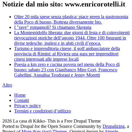
Notizie dal mio sito: www.enricorotelli.it
Oltre 20 mila spese senza plastica: piace green la gastronomia
della Poco di buono, Bottega diversamente bio.
I "rave" romagnoli? Si chiamano Skeggia
La Montegridolfo liberata: due giorni di festa e di coinvolgenti
rievocazioni storiche dell’agosto 1944. Oltre 100 figuranti in
divise tedesche, inglesi e in abiti civili d’epoca.
Turismo e imprenditoria cinese, il golf ambasciatore della
provincia di Rimini: al Riviera una gara per imprenditori
cinesi interessati alle imprese locali
Poesia a km zero e cucina povera nel menu della Poco di
buono: sabato 23 con Gianfranco Miro Gori, Francesco
Gabellini, Annalisa Teodorani e Jenny Moretti
Altro
Home
Contatti
Privacy policy
Termini e condizioni d’utilizzo
2026 La casa di Kikko- This is a Free Drupal Theme
Ported to Drupal for the Open Source Community by
Drupalizing
, a
Project of
More than (just) Themes
. Original design by
Simple